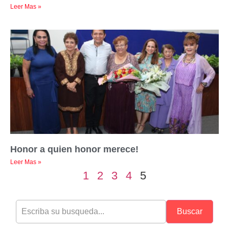
Leer Mas »
Honor a quien honor merece!
Leer Mas »
1
2
3
4
5
Buscar