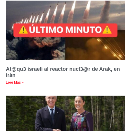
At@qu3 israelí al reactor nucl3@r de Arak, en
Irán
Leer Mas »