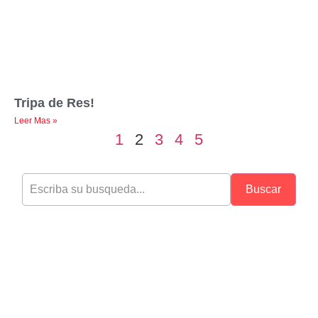
Tripa de Res!
Leer Mas »
1
2
3
4
5
Buscar