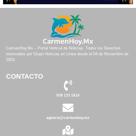
CarmenHoy.Mx – Portal Vertical de Noticias. Todos los Derechos
reservados por Grupo Noticias en Línea desde el 04 de Noviembre de
2003.
CONTACTO
938 133 1814
agencia@carmenhoy.mx