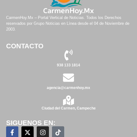
CarmenHoy.Mx – Portal Vertical de Noticias. Todos los Derechos
reservados por Grupo Noticias en Línea desde el 04 de Noviembre de
2003.
CONTACTO
938 133 1814
agencia@carmenhoy.mx
Ciudad del Carmen, Campeche
SIGUENOS EN: