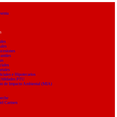
senta
n
ales
ales
ucesiones
antiles
as
ciales
riales
iciales e Hipotecarios
Utilidades PTU
ón de Impacto Ambiental (MIA)
y
peche
del Carmen