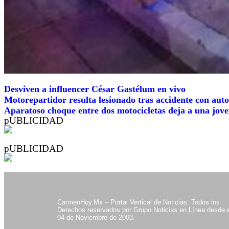
Desviven a influencer César Gastélum en vivo
Motorepartidor resulta lesionado tras accidente con aut
Aparatoso choque entre dos motocicletas deja a una jove
pUBLICIDAD
pUBLICIDAD
CarmenHoy.Mx – Portal Vertical de Noticias. Todos los
Derechos reservados por Grupo Noticias en Línea desde e
04 de Noviembre de 2003.