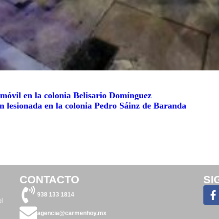
omóvil en la colonia Belisario Domínguez
n lesionada en la colonia Pedro Sáinz de Baranda
CONTACTO
SI
938 133 1814
l
agencia@carmenhoy.mx