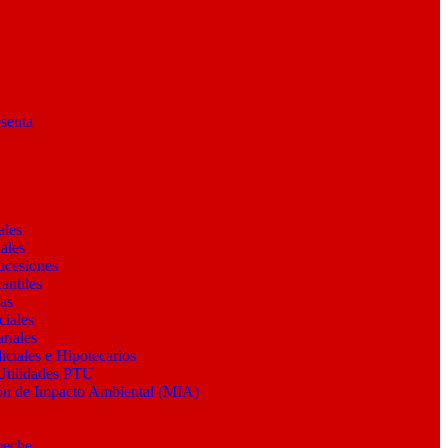
senta
ales
ales
ucesiones
antiles
as
ciales
riales
iciales e Hipotecarios
Utilidades PTU
ón de Impacto Ambiental (MIA)
y
peche