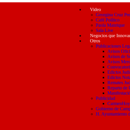
Video
Georgina Cruz Pre
Café Político
Paola Manrique
Sala Live
Negocios que Innova
Otros
Publicaciones Leg
Avisos Ofici
Avisos de S
Avisos Merc
Convocatori
Edictos Judi
Edictos Nota
Remates Jud
Reparto de 
Manifestaci
Publicidad
CarmenHo
Gobierno de Cam
H. Ayuntamiento 