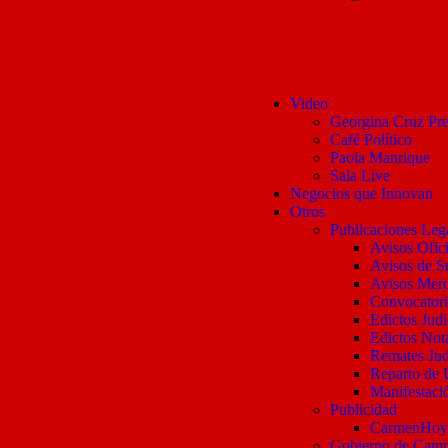
Video
Georgina Cruz Pre
Café Político
Paola Manrique
Sala Live
Negocios que Innovan
Otros
Publicaciones Leg
Avisos Ofici
Avisos de S
Avisos Merc
Convocatori
Edictos Judi
Edictos Nota
Remates Jud
Reparto de 
Manifestaci
Publicidad
CarmenHo
Gobierno de Cam