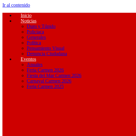
Ir al contenido
Inicio
Noticias
Duro y Túpido
Policiaca
Generales
Política
Pensamiento Visual
Denuncia Ciudadana
Eventos
Anuales
Feria Carmen 2026
Fiesta del Mar Carmen 2026
Carnaval Carmen 2026
Feria Carmen 2025