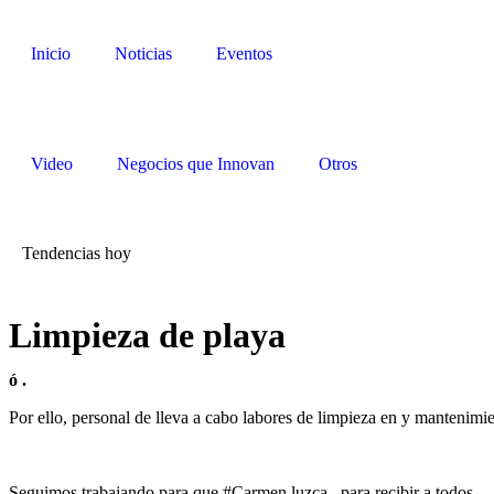
Inicio
Noticias
Eventos
Video
Negocios que Innovan
Otros
Tendencias hoy
Limpieza de playa
ó .
Por ello, personal de lleva a cabo labores de limpieza en y mantenimien
Seguimos trabajando para que #Carmen luzca , para recibir a todos.