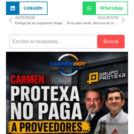
LinkedIn
WhatsApp
ANTERIOR
SIGUIENTE
Entrega de los programas Hogares en Bienestar
Ni un paso atrás: discurso de Grecia Quiroz
Buscar