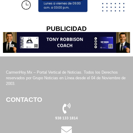
PUBLICIDAD
CarmenHoy.Mx – Portal Vertical de Noticias. Todos los Derechos
reservados por Grupo Noticias en Línea desde el 04 de Noviembre de
2003.
CONTACTO
938 133 1814