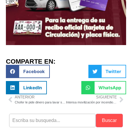
COMPARTE EN:
Facebook
Twitter
LinkedIn
WhatsApp
ANTERIOR
SIGUIENTE
Chofer le pide dinero para lavar su auto después de que su hijo vomitó en el
Intensa movilización por incendio en casa habitación
Buscar