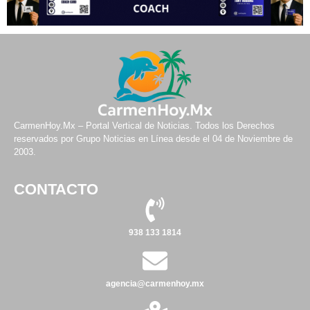
CarmenHoy.Mx – Portal Vertical de Noticias. Todos los Derechos
reservados por Grupo Noticias en Línea desde el 04 de Noviembre de
2003.
CONTACTO
938 133 1814
agencia@carmenhoy.mx