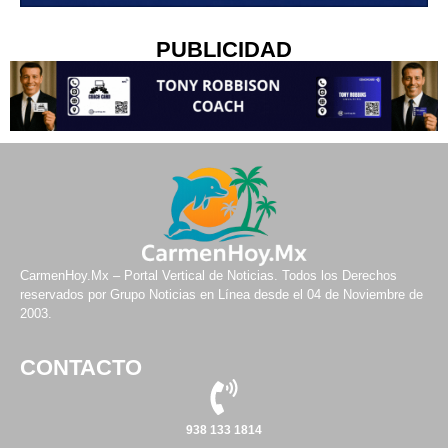
PUBLICIDAD
CarmenHoy.Mx – Portal Vertical de Noticias. Todos los Derechos
reservados por Grupo Noticias en Línea desde el 04 de Noviembre de
2003.
CONTACTO
938 133 1814